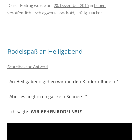
Dieser Beitrag wurde am
28. Dezember 2016
in
Leben
veröffentlicht. Schlagworte:
Android
,
Erfolg
,
Hacker
.
Rodelspaß an Heiligabend
Schreibe eine Antwort
„An Heiligabend gehen wir mit den Kindern Rodeln!“
„Aber es liegt doch gar kein Schnee…“
„Ich sagte,
WIR GEHEN RODELN!!1!
“