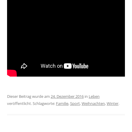
Dieser Beitrag wurde am
24. Dezember 2016
in
Leben
veröffentlicht. Schlagworte:
Familie
,
Sport
,
Weihnachten
,
Winter
.