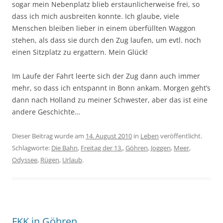
sogar mein Nebenplatz blieb erstaunlicherweise frei, so
dass ich mich ausbreiten konnte. Ich glaube, viele
Menschen bleiben lieber in einem überfüllten Waggon
stehen, als dass sie durch den Zug laufen, um evtl. noch
einen Sitzplatz zu ergattern. Mein Glück!
Im Laufe der Fahrt leerte sich der Zug dann auch immer
mehr, so dass ich entspannt in Bonn ankam. Morgen geht’s
dann nach Holland zu meiner Schwester, aber das ist eine
andere Geschichte…
Dieser Beitrag wurde am
14. August 2010
in
Leben
veröffentlicht.
Schlagworte:
Die Bahn
,
Freitag der 13.
,
Göhren
,
Joggen
,
Meer
,
Odyssee
,
Rügen
,
Urlaub
.
FKK in Göhren