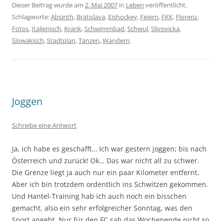
Dieser Beitrag wurde am
2. Mai 2007
in
Leben
veröffentlicht.
Schlagworte:
Absinth
,
Bratislava
,
Eishockey
,
Feiern
,
FKK
,
Florenz
,
Fotos
,
Italienisch
,
Krank
,
Schwimmbad
,
Schwul
,
Slivovicka
,
Slowakisch
,
Stadtplan
,
Tanzen
,
Wandern
.
Joggen
Schreibe eine Antwort
Ja, ich habe es geschafft… Ich war gestern joggen; bis nach
Österreich und zurück! Ok… Das war nicht all zu schwer.
Die Grenze liegt ja auch nur ein paar Kilometer entfernt.
Aber ich bin trotzdem ordentlich ins Schwitzen gekommen.
Und Hantel-Training hab ich auch noch ein bisschen
gemacht, also ein sehr erfolgreicher Sonntag, was den
Sport angeht. Nur für den FC sah das Wochenende nicht so