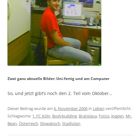
Zwei ganz aktuelle Bilder: Uni-fertig und am Computer
So, und jetzt gibt’s noch den 2. Teil vom Oktober…
Dieser Beitrag wurde am
6. November 2006
in
Leben
veröffentlicht.
Schlagworte:
1. FC Köln
,
Bodybuilding
,
Bratislava
,
Fotos
,
Joggen
,
Mr.
Bean
,
Österreich
,
Slowakisch
,
Stadtplan
.