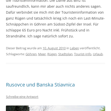
die Touristeninformation. Die Dame aus Binz ist
saufreundlich, kann mir aber auch nichts anderes sagen.
Dafür verbindet sie mich mit der Touristeninformation von
ganz Rügen und tatsächlich krieg ich noch ein Last-Minute-
Schnäppchen in Göhren am Südost-Zipfel der Insel. Für
schlappe 65 Euro pro Nacht inkl. Frühstück und in
Strandnähe. Ich sage natürlich sofort zu.
Dieser Beitrag wurde am
10. August 2010
in
Leben
veröffentlicht.
Schlagworte:
Göhren
,
Meer
,
Rügen
,
Stadtplan
,
Tourist-Info
,
Urlaub
.
Rusovce und Banska Stiavnica
Schreibe eine Antwort