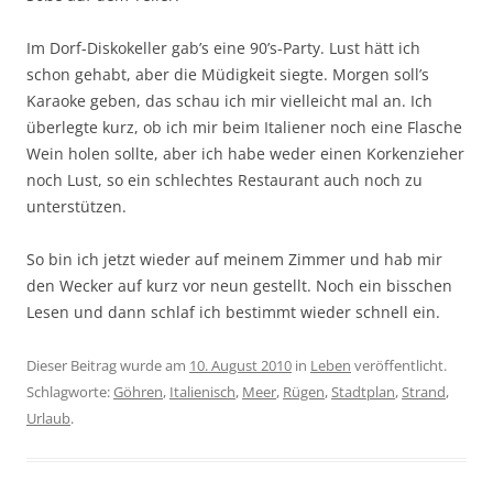
Im Dorf-Diskokeller gab’s eine 90’s-Party. Lust hätt ich
schon gehabt, aber die Müdigkeit siegte. Morgen soll’s
Karaoke geben, das schau ich mir vielleicht mal an. Ich
überlegte kurz, ob ich mir beim Italiener noch eine Flasche
Wein holen sollte, aber ich habe weder einen Korkenzieher
noch Lust, so ein schlechtes Restaurant auch noch zu
unterstützen.
So bin ich jetzt wieder auf meinem Zimmer und hab mir
den Wecker auf kurz vor neun gestellt. Noch ein bisschen
Lesen und dann schlaf ich bestimmt wieder schnell ein.
Dieser Beitrag wurde am
10. August 2010
in
Leben
veröffentlicht.
Schlagworte:
Göhren
,
Italienisch
,
Meer
,
Rügen
,
Stadtplan
,
Strand
,
Urlaub
.