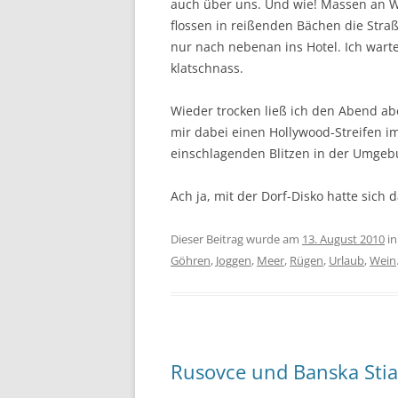
auch über uns. Und wie! Massen an W
flossen in reißenden Bächen die Str
nur nach nebenan ins Hotel. Ich warte
klatschnass.
Wieder trocken ließ ich den Abend a
mir dabei einen Hollywood-Streifen 
einschlagenden Blitzen in der Umgeb
Ach ja, mit der Dorf-Disko hatte sich 
Dieser Beitrag wurde am
13. August 2010
i
Göhren
,
Joggen
,
Meer
,
Rügen
,
Urlaub
,
Wein
Rusovce und Banska Stia