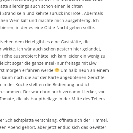
tte allerdings auch schon einen leichten
d Strand sein und kehrte zurück ins Hotel. Abermals
ichen Wein kalt und machte mich ausgehfertig. Ich
ieren, in der es eine Oldie-Nacht geben sollte.
Neben dem Hotel gibt es eine Gaststätte, die
 wirkte. Ich wär auch schon gestern hier gelandet,
 Höhe ausprobiert hätte. Ich kam leider ein wenig zu
leicht sogar die ganze Insel) nur freitags mit Lkw
 erst morgen erfahren werde
Um halb neun an einem
kaum noch die auf der Karte angebotenen Gerichte.
n in der Küche stellten die Bedienung und ich
h zusammen. Der war dann auch verdammt lecker, vor
Tomate, die als Hauptbeilage in der Mitte des Tellers
ner Schlachtplatte verschlang, öffnete sich der Himmel.
en Abend gehört, aber jetzt entlud sich das Gewitter