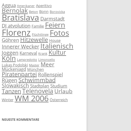
Aggua
Aperitivo
Amerikaner
Bernolak
Bonn
Beton
Borovicka
Bratislava
Darmstadt
Feiern
DJ atvolution
Familie
Florenz
Fotos
Flüchtlinge
Hitzewelle
Göhren
House
Italienisch
Innerer Wecker
Kultur
Joggen
Karneval
Krank
Köln
Lampredotto
Limoncello
Meer
Lukas Podolski
Master
Mückenjagd
München
Piratenpartei
Rollenspiel
Schwimmbad
Rügen
Slowakisch
Stadtplan
Studium
Telenovela
Tanzen
Urlaub
WM 2006
Winter
Österreich
NEUESTE KOMMENTARE