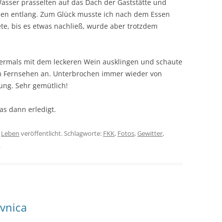
asser prasselten auf das Dach der Gaststätte und
aßen entlang. Zum Glück musste ich nach dem Essen
te, bis es etwas nachließ, wurde aber trotzdem
bermals mit dem leckeren Wein ausklingen und schaute
im Fernsehen an. Unterbrochen immer wieder von
ung. Sehr gemütlich!
das dann erledigt.
n
Leben
veröffentlicht. Schlagworte:
FKK
,
Fotos
,
Gewitter
,
.
vnica