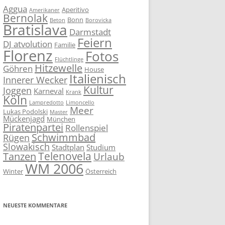
Aggua
Aperitivo
Amerikaner
Bernolak
Bonn
Beton
Borovicka
Bratislava
Darmstadt
Feiern
DJ atvolution
Familie
Florenz
Fotos
Flüchtlinge
Hitzewelle
Göhren
House
Italienisch
Innerer Wecker
Kultur
Joggen
Karneval
Krank
Köln
Lampredotto
Limoncello
Meer
Lukas Podolski
Master
Mückenjagd
München
Piratenpartei
Rollenspiel
Schwimmbad
Rügen
Slowakisch
Stadtplan
Studium
Telenovela
Tanzen
Urlaub
WM 2006
Winter
Österreich
NEUESTE KOMMENTARE